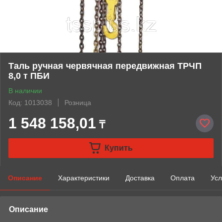
Таль ручная червячная передвижная ТРЧП
8,0 т ПБИ
В наличии
Код: 1013038
Розница
1 548 158,01
₸
Купить
Описание
Характеристики
Доставка
Оплата
Усл
Описание