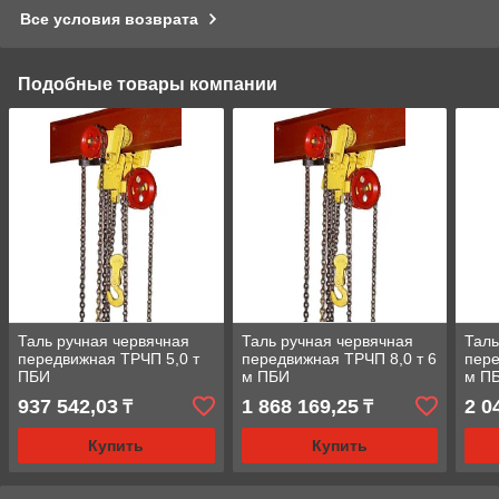
Все условия возврата
Подобные товары компании
Таль ручная червячная
Таль ручная червячная
Таль
передвижная ТРЧП 5,0 т
передвижная ТРЧП 8,0 т 6
пере
ПБИ
м ПБИ
м П
937 542,03
1 868 169,25
2 0
₸
₸
Купить
Купить