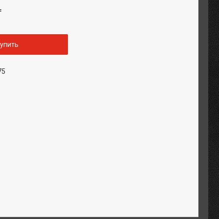
₸
упить
75