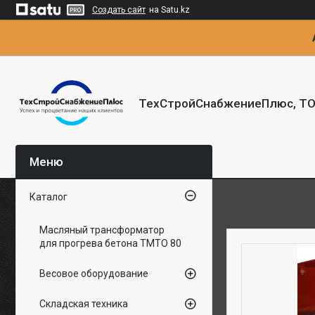
Создать сайт
на Satu.kz
ТехСтройСнабжениеПлюс, Т
Каталог
Масляный трансформатор
для прогрева бетона ТМТО 80
Весовое оборудование
Складская техника