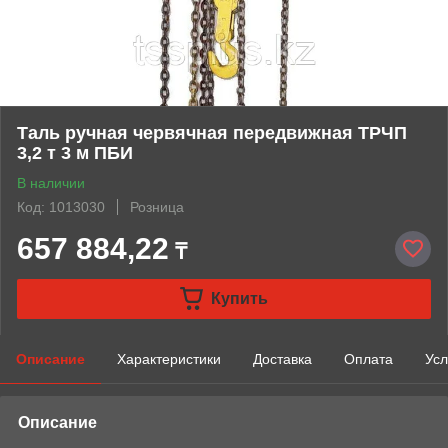
Таль ручная червячная передвижная ТРЧП
3,2 т 3 м ПБИ
В наличии
Код: 1013030
Розница
657 884,22
₸
Купить
Описание
Характеристики
Доставка
Оплата
Усл
Описание