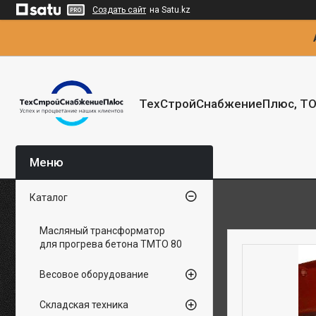
Создать сайт
на Satu.kz
ТехСтройСнабжениеПлюс, Т
Каталог
Масляный трансформатор
для прогрева бетона ТМТО 80
Весовое оборудование
Складская техника