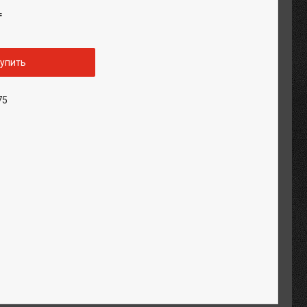
₸
упить
75