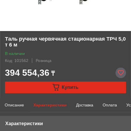
Таль ручная червячная стационарная ТРЧ 5,0
т 6 м
В наличии
Код: 101562
Розница
394 554,36
₸
Купить
Описание
Характеристики
Доставка
Оплата
Ус
Характеристики