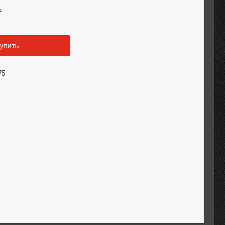
₸
упить
75