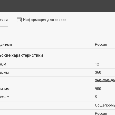
тики
Информация для заказа
одитель
Россия
ьские характеристики
а, м
12
и, мм
360
360x350x9
ки, мм
950
ть, т
5
Общепром
Россия