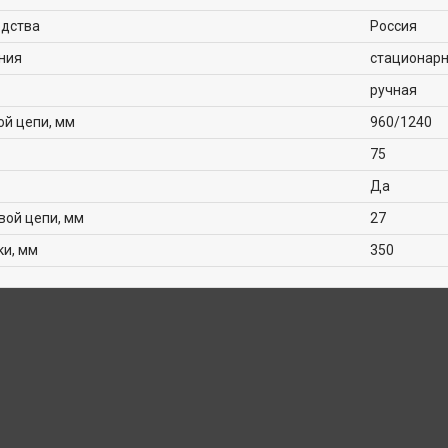
одства
Россия
ния
стационар
ручная
й цепи, мм
960/1240
75
Да
вой цепи, мм
27
ки, мм
350