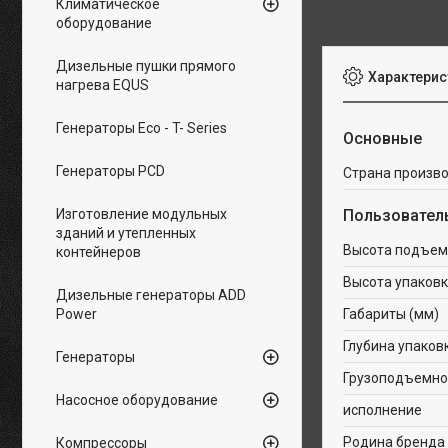
Климатическое
оборудование
Дизельные пушки прямого
Характерис
нагрева EQUS
Генераторы Eco - T- Series
Основные
Генераторы PCD
Страна произв
Изготовление модульных
Пользовател
зданий и утепленных
Высота подъем
контейнеров
Высота упаковк
Дизельные генераторы ADD
Power
Габариты (мм)
Глубина упаков
Генераторы
Грузоподъемнос
Насосное оборудование
исполнение
Родина бренда
Компрессоры