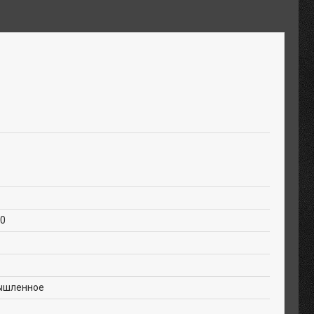
50
ышленное