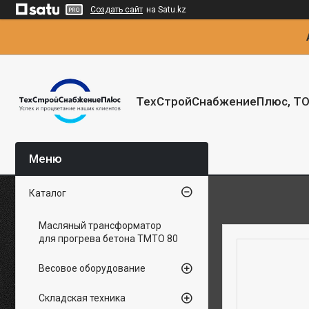
Создать сайт
на Satu.kz
ТехСтройСнабжениеПлюс, Т
Каталог
Масляный трансформатор
для прогрева бетона ТМТО 80
Весовое оборудование
Складская техника