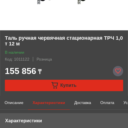
Таль ручная червячная стационарная ТРЧ 1,0
т 12 м
В наличии
Код: 1011122
Розница
155 856
₸
Купить
Описание
Характеристики
Доставка
Оплата
Ус
Характеристики