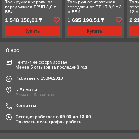
Таль ручная червячная
Таль ручная червячная
Таль
передвижная ТРЧП 8,0 т
передвижная ТРЧП 8,0 т 3
пере
ВБИ
м ВБИ
12 
1 548 158,01
1 695 190,51
2 2
₸
₸
Купить
Купить
О нас
Рейтинг не сформирован
Менее 5 отзывов за последний год
Работает с 19.04.2019
г. Алматы
Алматы, Казахстан
Контакты
Сегодня работает с 09:00 до 18:00
Показать весь график работы