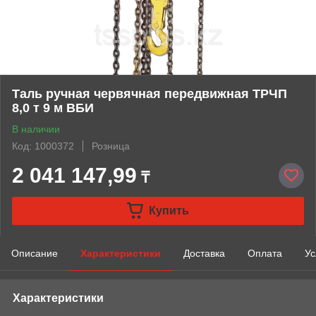
Таль ручная червячная передвижная ТРЧП
8,0 т 9 м ВБИ
В наличии
Код: 1000372
Розница
2 041 147,99
₸
Купить
Описание
Характеристики
Доставка
Оплата
Ус
Характеристики