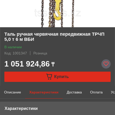
Таль ручная червячная передвижная ТРЧП
5,0 т 6 м ВБИ
В наличии
Код: 1001347
Розница
1 051 924,86
₸
Купить
Описание
Характеристики
Доставка
Оплата
Ус
Характеристики