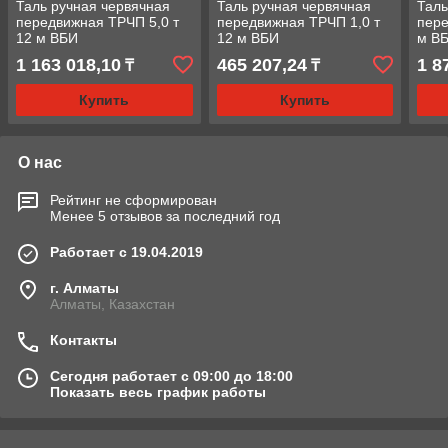
Таль ручная червячная
Таль ручная червячная
Таль
передвижная ТРЧП 5,0 т
передвижная ТРЧП 1,0 т
пере
12 м ВБИ
12 м ВБИ
м В
1 163 018,10
465 207,24
1 8
₸
₸
Купить
Купить
О нас
Рейтинг не сформирован
Менее 5 отзывов за последний год
Работает с 19.04.2019
г. Алматы
Алматы, Казахстан
Контакты
Сегодня работает с 09:00 до 18:00
Показать весь график работы