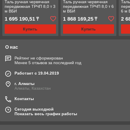
Таль ручная червячная
Таль ручная червячная
Таль
передвижная ТРЧП 8,0 т 3
передвижная ТРЧП 8,0 т 6
пере
м ВБИ
м ВБИ
6 м
1 695 190,51
1 868 169,25
2 6
₸
₸
Купить
Купить
О нас
Рейтинг не сформирован
Менее 5 отзывов за последний год
Работает с 19.04.2019
г. Алматы
Алматы, Казахстан
Контакты
Сегодня выходной
Показать весь график работы