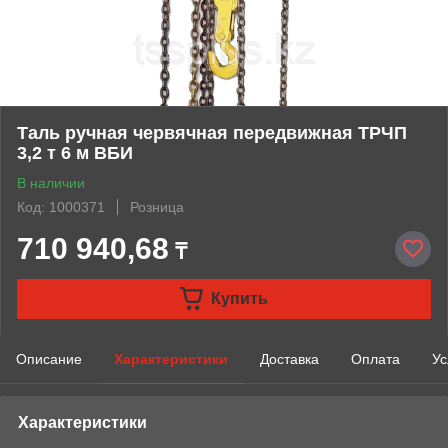
Таль ручная червячная передвижная ТРЧП
3,2 т 6 м ВБИ
В наличии
Код: 1000371
Розница
710 940,68
₸
Купить
Описание
Характеристики
Доставка
Оплата
Ус
Характеристики