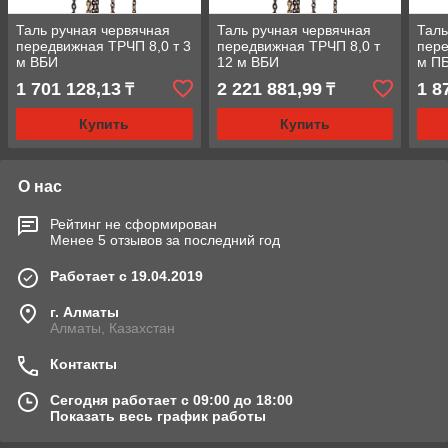
Таль ручная червячная
Таль ручная червячная
Таль
передвижная ТРЧП 8,0 т 3
передвижная ТРЧП 8,0 т
пере
м ВБИ
12 м ВБИ
м П
1 701 128,13
2 221 881,99
1 8
₸
₸
Купить
Купить
О нас
Рейтинг не сформирован
Менее 5 отзывов за последний год
Работает с 19.04.2019
г. Алматы
Алматы, Казахстан
Контакты
Сегодня работает с 09:00 до 18:00
Показать весь график работы