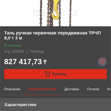
Таль ручная червячная передвижная ТРЧП
8,0 т 3 м
В наличии
Код: 101833
Розница
827 417,73
₸
Купить
Описание
Характеристики
Доставка
Оплата
Ус
Характеристики