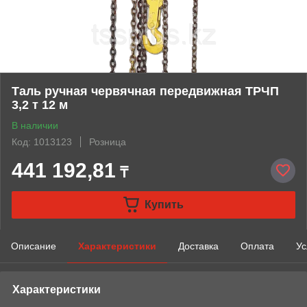
Таль ручная червячная передвижная ТРЧП
3,2 т 12 м
В наличии
Код: 1013123
Розница
441 192,81
₸
Купить
Описание
Характеристики
Доставка
Оплата
Ус
Характеристики