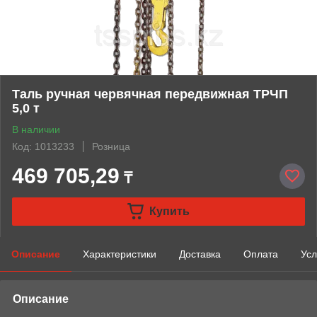
Таль ручная червячная передвижная ТРЧП
5,0 т
В наличии
Код: 1013233
Розница
469 705,29
₸
Купить
Описание
Характеристики
Доставка
Оплата
Усл
Описание