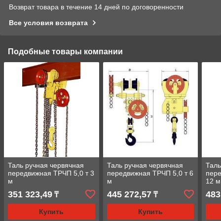
Возврат товара в течение 14 дней по договоренности
Все условия возврата
Подобные товары компании
Таль ручная червячная
Таль ручная червячная
Таль
передвижная ТРЧП 5,0 т 3
передвижная ТРЧП 5,0 т 6
пере
м
м
12 м
351 323,49
445 272,57
483
₸
₸
Купить
Купить