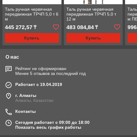
Таль ручная червячная
Таль ручная червячная
Таль
передвижная ТРЧП 5,0 т 6
передвижная ТРЧП 5,0 т
пере
м
12 м
м П
445 272,57
483 084,84
996
₸
₸
Купить
Купить
О нас
Рейтинг не сформирован
Менее 5 отзывов за последний год
Работает с 19.04.2019
г. Алматы
Алматы, Казахстан
Контакты
Сегодня работает с 09:00 до 18:00
Показать весь график работы