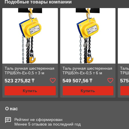
Подобные товары компании
Таль ручная шестеренная
Таль ручная шестеренная
Таль
ТРШБУп-Ех-0,5 т 3 м
ТРШБУп-Ех-0,5 т 6 м
ТРШБ
523 275,82
549 507,56
575
₸
₸
Купить
Купить
О нас
Рейтинг не сформирован
Менее 5 отзывов за последний год