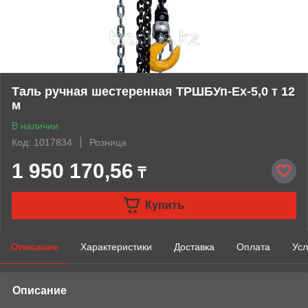
Таль ручная шестеренная ТРШБУп-Ех-5,0 т 12
м
В наличии
Код: 1017834
Розница
1 950 170,56
₸
Купить
Описание
Характеристики
Доставка
Оплата
Усл
Описание