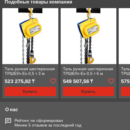
Подобные товары компании
Таль ручная шестеренная
Таль ручная шестеренная
Таль
ТРШБУп-Ех-0,5 т 3 м
ТРШБУп-Ех-0,5 т 6 м
ТРШБ
523 275,82
549 507,56
575
₸
₸
Купить
Купить
О нас
Рейтинг не сформирован
Менее 5 отзывов за последний год