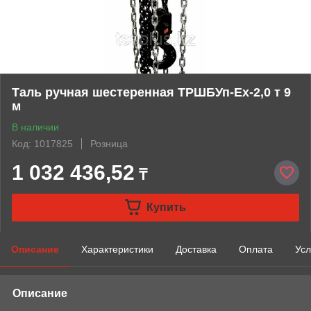
Таль ручная шестеренная ТРШБУп-Ех-2,0 т 9
м
В наличии
Код: 1017825
Розница
1 032 436,52
₸
Купить
Описание
Характеристики
Доставка
Оплата
Усл
Описание