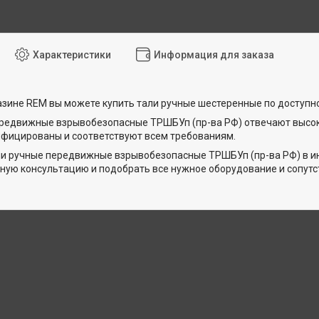
Характеристики
Информация для заказа
азине REM вы можете купить тали ручные шестеренные по доступн
ередвижные взрывобезопасные ТРШБУп (пр-ва РФ) отвечают высо
ифицированы и соответствуют всем требованиям.
и ручные передвижные взрывобезопасные ТРШБУп (пр-ва РФ) в и
ую консультацию и подобрать все нужное оборудование и сопут