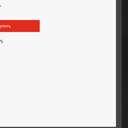
₸
упить
75