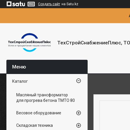
Создать сайт
на Satu.kz
ТехСтройСнабжениеПлюс, Т
Каталог
Масляный трансформатор
для прогрева бетона ТМТО 80
Весовое оборудование
Складская техника