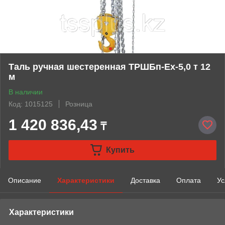
Таль ручная шестеренная ТРШБп-Ех-5,0 т 12
м
В наличии
Код: 1015125
Розница
1 420 836,43
₸
Купить
Описание
Характеристики
Доставка
Оплата
Ус
Характеристики