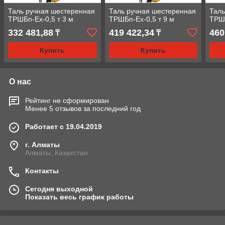
Таль ручная шестеренная
Таль ручная шестеренная
Таль
ТРШБп-Ех-0,5 т 3 м
ТРШБп-Ех-0,5 т 9 м
ТРШБ
332 481,88
419 422,34
460
₸
₸
Купить
Купить
О нас
Рейтинг не сформирован
Менее 5 отзывов за последний год
Работает с 19.04.2019
г. Алматы
Алматы, Казахстан
Контакты
Сегодня выходной
Показать весь график работы