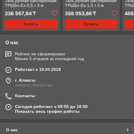
Таль ручная шестеренная
Таль ручная шестеренная
Таль
ТРШБп-Ех-0,5 т 3 м
ТРШБп-Ех-1,0 т 3 м
ТРШБ
336 557,84
358 053,66
405
₸
₸
Купить
Купить
О нас
Рейтинг не сформирован
Менее 5 отзывов за последний год
Работает с 19.04.2019
г. Алматы
Алматы, Казахстан
Контакты
Сегодня работает с 09:00 до 18:00
Показать весь график работы
О нас