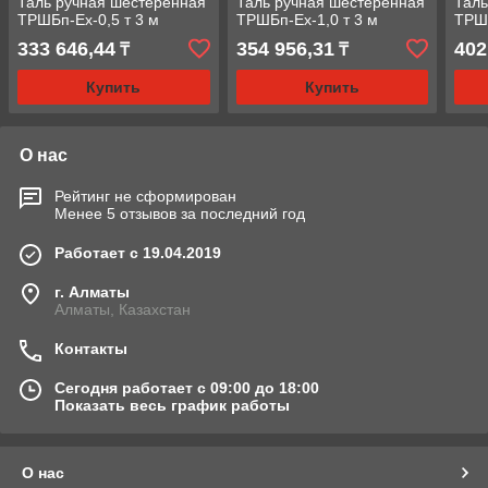
Таль ручная шестеренная
Таль ручная шестеренная
Таль
ТРШБп-Ех-0,5 т 3 м
ТРШБп-Ех-1,0 т 3 м
ТРШБ
333 646,44
354 956,31
402
₸
₸
Купить
Купить
О нас
Рейтинг не сформирован
Менее 5 отзывов за последний год
Работает с 19.04.2019
г. Алматы
Алматы, Казахстан
Контакты
Сегодня работает с 09:00 до 18:00
Показать весь график работы
О нас