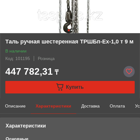
Таль ручная шестеренная ТРШБп-Ех-1,0 т 9 м
В наличии
Код: 101195
Розница
447 782,31
₸
Купить
Описание
Характеристики
Доставка
Оплата
Ус
Характеристики
Основные