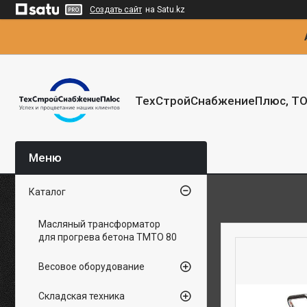
Создать сайт
на Satu.kz
ТехСтройСнабжениеПлюс, Т
Каталог
Масляный трансформатор
для прогрева бетона ТМТО 80
Весовое оборудование
Складская техника