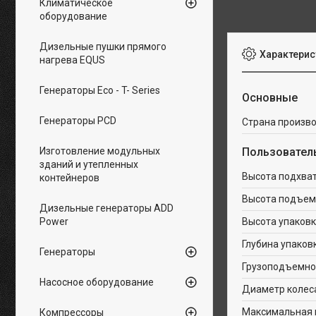
Климатическое
оборудование
Дизельные пушки прямого
Характерис
нагрева EQUS
Генераторы Eco - T- Series
Основные
Генераторы PCD
Страна произв
Изготовление модульных
Пользовател
зданий и утепленных
Высота подхват
контейнеров
Высота подъем
Дизельные генераторы ADD
Power
Высота упаковк
Глубина упаков
Генераторы
Грузоподъемнос
Насосное оборудование
Диаметр колес
Максимальная 
Компрессоры