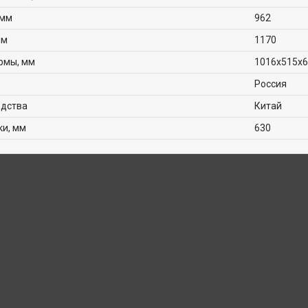
 мм
962
мм
1170
рмы, мм
1016х515х
Россия
одства
Китай
ки, мм
630