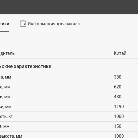
тики
Информация для заказа
одитель
Китай
ьские характеристики
а, мм
380
а, мм
620
и, мм
430
ки, мм
1190
ть, кг
1000
а, мм
150
высота, мм
1000