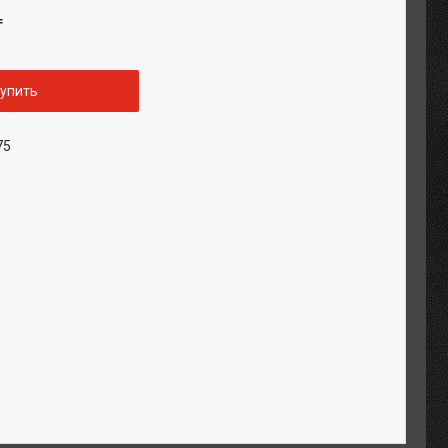
₸
упить
75