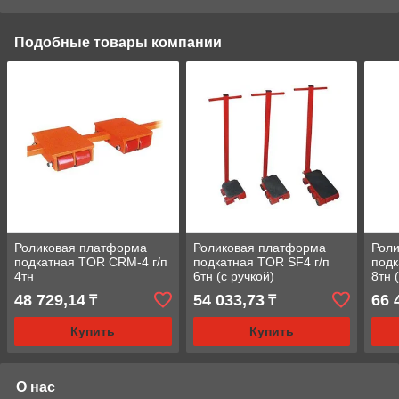
Подобные товары компании
Роликовая платформа
Роликовая платформа
Рол
подкатная TOR CRM-4 г/п
подкатная TOR SF4 г/п
подк
4тн
6тн (с ручкой)
8тн 
48 729,14
54 033,73
66 
₸
₸
Купить
Купить
О нас