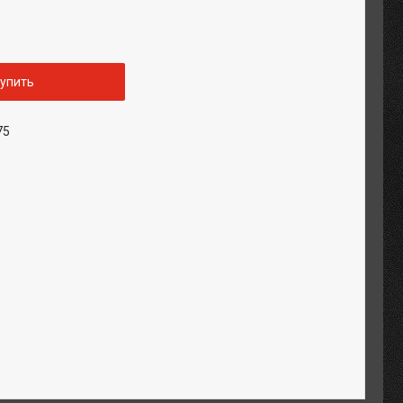
упить
75