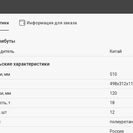
тики
Информация для заказа
рибуты
одитель
Китай
ьские характеристики
и, мм
510
498x312x1
ки, мм
120
ть, т
18
, шт
12
с
полиуретан
Россия