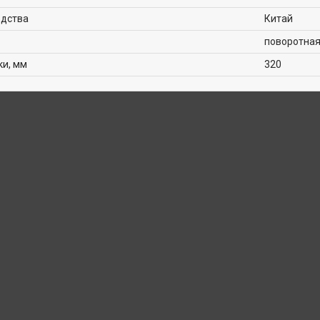
одства
Китай
поворотна
ки, мм
320