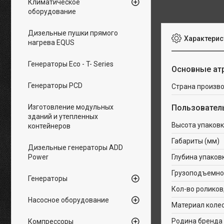
Климатическое
оборудование
Дизельные пушки прямого
Характерис
нагрева EQUS
Генераторы Eco - T- Series
Основные ат
Генераторы PCD
Страна произв
Изготовление модульных
Пользовател
зданий и утепленных
Высота упаковк
контейнеров
Габариты (мм)
Дизельные генераторы ADD
Power
Глубина упаков
Грузоподъемнос
Генераторы
Кол-во роликов
Насосное оборудование
Материал коле
Родина бренда
Компрессоры