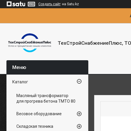
Создать сайт
на Satu.kz
ТехСтройСнабжениеПлюс, Т
Каталог
Масляный трансформатор
для прогрева бетона ТМТО 80
Весовое оборудование
Складская техника