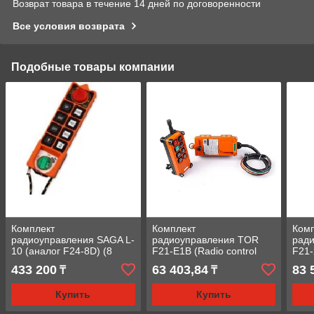
Возврат товара в течение 14 дней по договоренности
Все условия возврата
Подобные товары компании
Комплект
Комплект
Ком
радиоуправления SAGA L-
радиоуправления TOR
рад
10 (аналог F24-8D) (8
F21-E1B (Radio control
F21-
двухскоростных кнопок +
panel, 380 В)
433 200
63 403,84
83 
₸
₸
аварийный стоп)
Купить
Купить