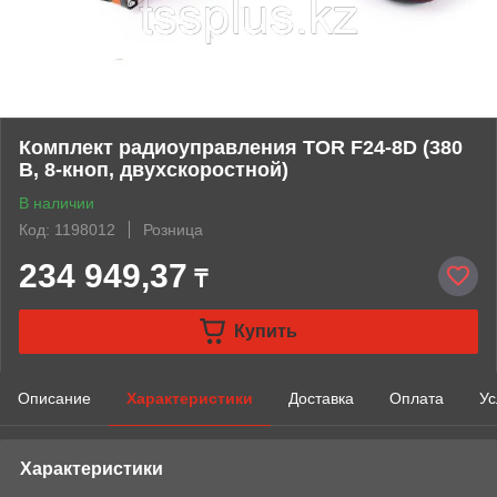
Комплект радиоуправления TOR F24-8D (380
В, 8-кноп, двухскоростной)
В наличии
Код: 1198012
Розница
234 949,37
₸
Купить
Описание
Характеристики
Доставка
Оплата
Ус
Характеристики