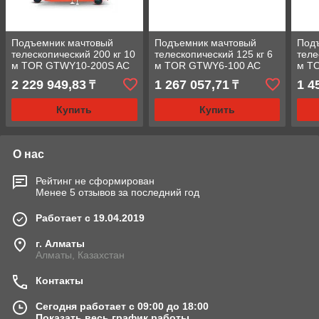
Подъемник мачтовый
Подъемник мачтовый
Под
телескопический 200 кг 10
телескопический 125 кг 6
теле
м TOR GTWY10-200S AC
м TOR GTWY6-100 AC
м T
220V 2-мачтовый (от сети)
220V 1-мачтовый (от сети)
220V
2 229 949,83
1 267 057,71
1 4
₸
₸
(G)
(G)
(G)
Купить
Купить
О нас
Рейтинг не сформирован
Менее 5 отзывов за последний год
Работает с 19.04.2019
г. Алматы
Алматы, Казахстан
Контакты
Сегодня работает с 09:00 до 18:00
Показать весь график работы