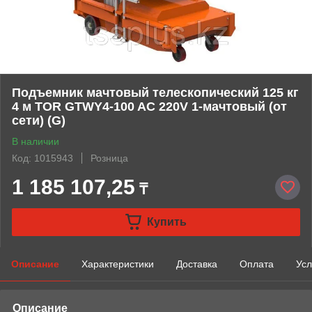
Подъемник мачтовый телескопический 125 кг
4 м TOR GTWY4-100 AC 220V 1-мачтовый (от
сети) (G)
В наличии
Код: 1015943
Розница
1 185 107,25
₸
Купить
Описание
Характеристики
Доставка
Оплата
Усл
Описание