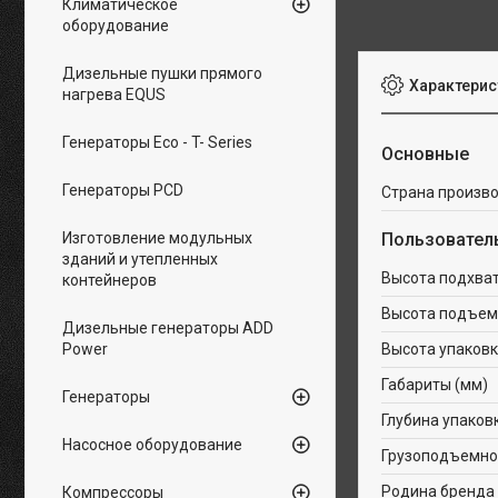
Климатическое
оборудование
Дизельные пушки прямого
Характерис
нагрева EQUS
Генераторы Eco - T- Series
Основные
Генераторы PCD
Страна произв
Изготовление модульных
Пользовател
зданий и утепленных
Высота подхват
контейнеров
Высота подъем
Дизельные генераторы ADD
Power
Высота упаковк
Габариты (мм)
Генераторы
Глубина упаков
Насосное оборудование
Грузоподъемнос
Родина бренда
Компрессоры