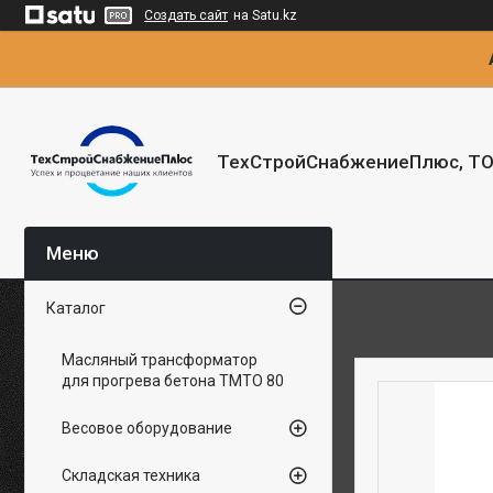
Создать сайт
на Satu.kz
ТехСтройСнабжениеПлюс, Т
Каталог
Масляный трансформатор
для прогрева бетона ТМТО 80
Весовое оборудование
Складская техника