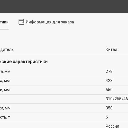
тики
Информация для заказа
одитель
Китай
ьские характеристики
а, мм
278
а, мм
423
и, мм
550
310x265x4
ки, мм
350
ть, т
6
Россия