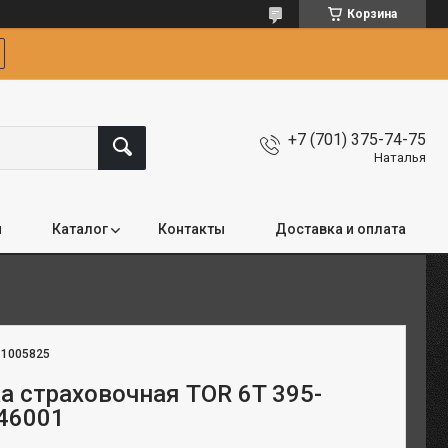
Корзина
+7 (701) 375-74-75
Наталья
я
Каталог
Контакты
Доставка и оплата
:
1005825
а страховочная TOR 6T 395-
46001