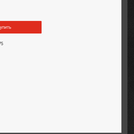
упить
75