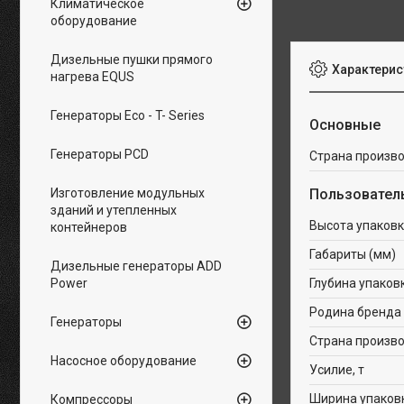
Климатическое
оборудование
Дизельные пушки прямого
Характерис
нагрева EQUS
Генераторы Eco - T- Series
Основные
Генераторы PCD
Страна произв
Изготовление модульных
Пользовател
зданий и утепленных
Высота упаковк
контейнеров
Габариты (мм)
Дизельные генераторы ADD
Power
Глубина упаков
Родина бренда
Генераторы
Страна произв
Насосное оборудование
Усилие, т
Ширина упаков
Компрессоры