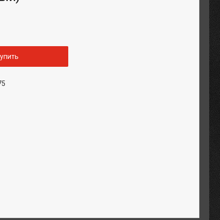
упить
75