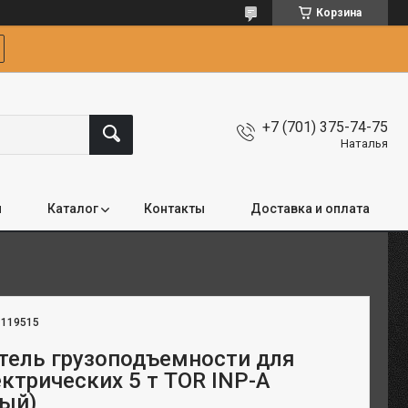
Корзина
+7 (701) 375-74-75
Наталья
я
Каталог
Контакты
Доставка и оплата
:
119515
тель грузоподъемности для
ектрических 5 т TOR INP-A
ый)