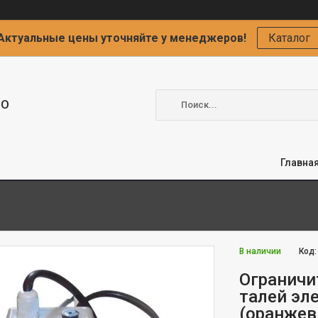
Актуальные цены уточняйте у менеджеров!
Каталог
ОО
Главна
В наличии
Код
Ограничи
талей эл
(оранжев