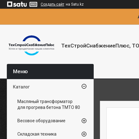
Создать сайт
на Satu.kz
ТехСтройСнабжениеПлюс, Т
Каталог
Масляный трансформатор
для прогрева бетона ТМТО 80
Весовое оборудование
Складская техника