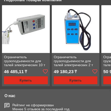
Ограничитель
Ограничитель
Огра
грузоподъемности для
грузоподъемности для
груз
талей электрических 10 т
талей электрических 2 т
тале
TOR SYG-OA (серый)
TOR INP-A (оранжевый)
TOR 
46 485,11
49 180,23
50 
₸
₸
Купить
Купить
О нас
Рейтинг не сформирован
Менее 5 отзывов за последний год