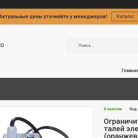
Актуальные цены уточняйте у менеджеров!
Каталог
ОО
Главна
В наличии
Код
Ограничи
талей эл
(оранжев