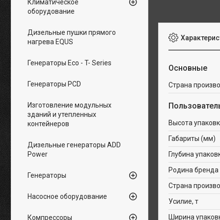
Климатическое
оборудование
Дизельные пушки прямого
Характерис
нагрева EQUS
Генераторы Eco - T- Series
Основные
Генераторы PCD
Страна произв
Изготовление модульных
Пользовател
зданий и утепленных
Высота упаковк
контейнеров
Габариты (мм)
Дизельные генераторы ADD
Power
Глубина упаков
Родина бренда
Генераторы
Страна произв
Насосное оборудование
Усилие, т
Ширина упаков
Компрессоры