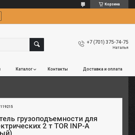
Корзина
+7 (701) 375-74-75
Наталья
я
Каталог
Контакты
Доставка и оплата
:
119215
тель грузоподъемности для
ектрических 2 т TOR INP-A
ый)