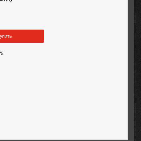
упить
75