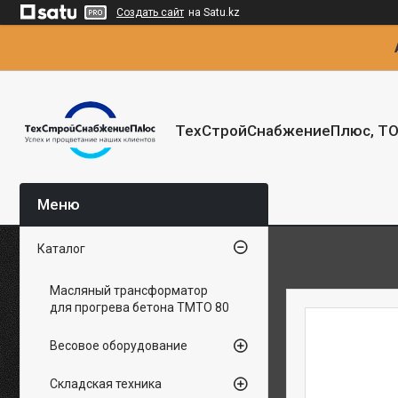
Создать сайт
на Satu.kz
ТехСтройСнабжениеПлюс, Т
Каталог
Масляный трансформатор
для прогрева бетона ТМТО 80
Весовое оборудование
Складская техника