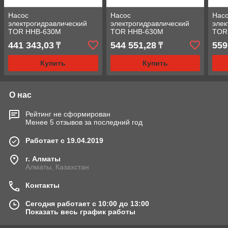
Насос
Насос
Нас
электрогидравлический
электрогидравлический
элек
TOR HHB-630M
TOR HHB-630M
TOR
(380V/3PH/1.5KW)
(380V/3PH/3KW)
(220
441 343,03
544 551,28
559
₸
₸
Купить
Купить
О нас
Рейтинг не сформирован
Менее 5 отзывов за последний год
Работает с 19.04.2019
г. Алматы
Алматы, Казахстан
Контакты
Сегодня работает с 10:00 до 13:00
Показать весь график работы