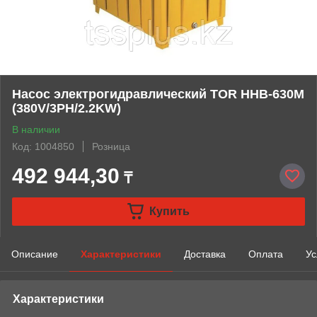
Насос электрогидравлический TOR HHB-630M
(380V/3PH/2.2KW)
В наличии
Код: 1004850
Розница
492 944,30
₸
Купить
Описание
Характеристики
Доставка
Оплата
Ус
Характеристики