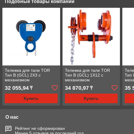
Подобные товары компании
Тележка для тали TOR
Тележка для тали TOR
Теле
Тип В (GCL) 2Х3 с
Тип В (GCL) 1Х12 с
Тип 
механизмом
механизмом
мех
передвижения
передвижения
пер
32 055,94
34 870,97
35 
₸
₸
Купить
Купить
О нас
Рейтинг не сформирован
Менее 5 отзывов за последний год