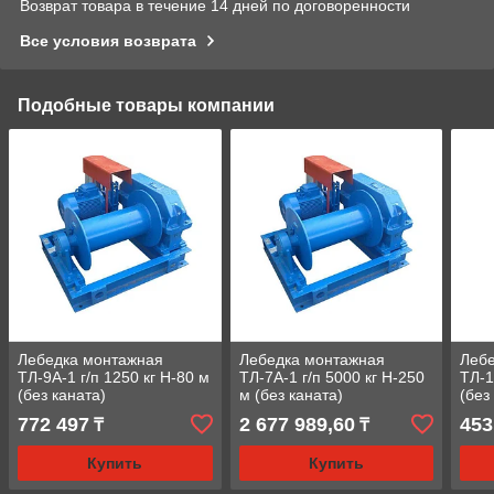
Возврат товара в течение 14 дней по договоренности
Все условия возврата
Подобные товары компании
Лебедка монтажная
Лебедка монтажная
Леб
ТЛ-9А-1 г/п 1250 кг Н-80 м
ТЛ-7А-1 г/п 5000 кг Н-250
ТЛ-1
(без каната)
м (без каната)
(без
772 497
2 677 989,60
453
₸
₸
Купить
Купить