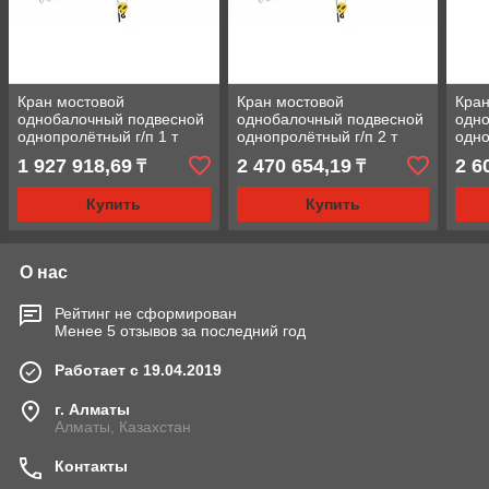
Кран мостовой
Кран мостовой
Кран
однобалочный подвесной
однобалочный подвесной
одн
однопролётный г/п 1 т
однопролётный г/п 2 т
одно
пролет 12,0 м
пролет 12,0 м
прол
1 927 918,69
2 470 654,19
2 6
₸
₸
Купить
Купить
О нас
Рейтинг не сформирован
Менее 5 отзывов за последний год
Работает с 19.04.2019
г. Алматы
Алматы, Казахстан
Контакты