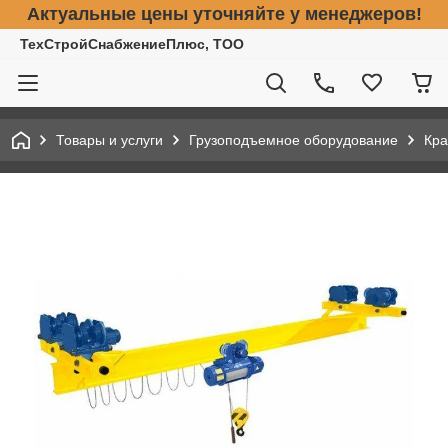
Актуальные цены уточняйте у менеджеров!
ТехСтройСнабжениеПлюс, ТОО
Товары и услуги
Грузоподъемное оборудование
Кра