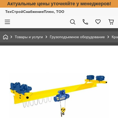
Актуальные цены уточняйте у менеджеров!
ТехСтройСнабжениеПлюс, ТОО
Товары и услуги
Грузоподъемное оборудование
Кра