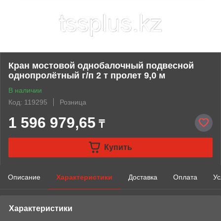
Кран мостовой однобалочный подвесной
однопролётный г/п 2 т пролет 9,0 м
В наличии
Код: 119295
Розница
1 596 979,65
₸
Купить
Описание
Характеристики
Доставка
Оплата
Ус
Характеристики