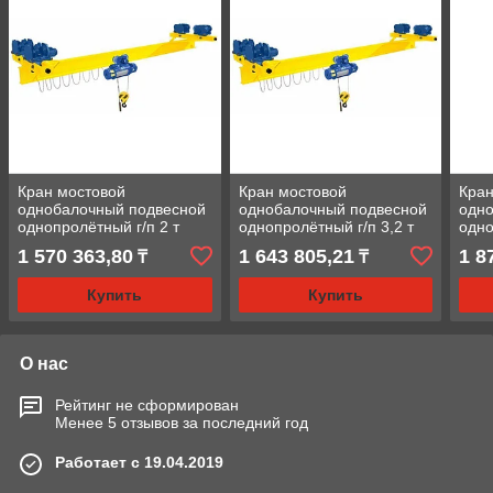
Кран мостовой
Кран мостовой
Кран
однобалочный подвесной
однобалочный подвесной
одн
однопролётный г/п 2 т
однопролётный г/п 3,2 т
одно
пролет 3,0 м
пролет 3,0 м
прол
1 570 363,80
1 643 805,21
1 8
₸
₸
Купить
Купить
О нас
Рейтинг не сформирован
Менее 5 отзывов за последний год
Работает с 19.04.2019