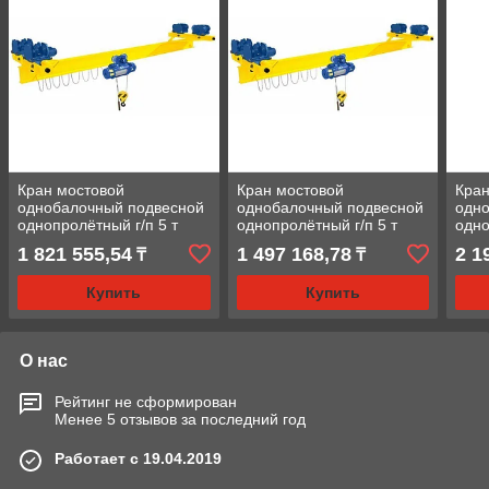
Кран мостовой
Кран мостовой
Кран
однобалочный подвесной
однобалочный подвесной
одн
однопролётный г/п 5 т
однопролётный г/п 5 т
одно
пролет 6,0 м
пролет 4,5 м
прол
1 821 555,54
1 497 168,78
2 1
₸
₸
Купить
Купить
О нас
Рейтинг не сформирован
Менее 5 отзывов за последний год
Работает с 19.04.2019