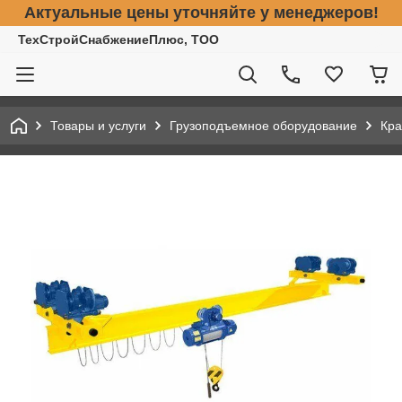
Актуальные цены уточняйте у менеджеров!
ТехСтройСнабжениеПлюс, ТОО
Товары и услуги
Грузоподъемное оборудование
Кра