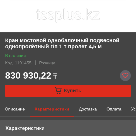
Кран мостовой однобалочный подвесной
однопролётный г/п 1 т пролет 4,5 м
В наличии
Код: 1191455
Розница
830 930,22
₸
Купить
Описание
Характеристики
Доставка
Оплата
Ус
Характеристики