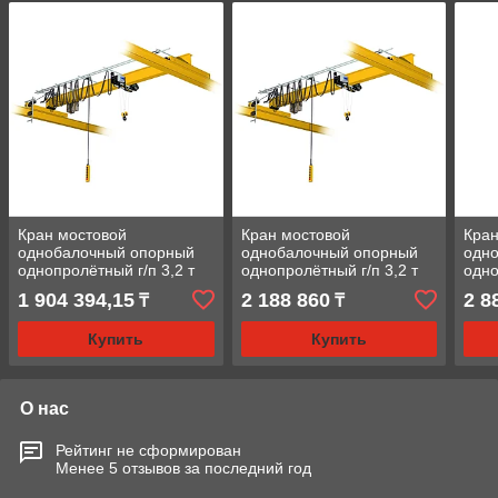
Кран мостовой
Кран мостовой
Кран
однобалочный опорный
однобалочный опорный
одн
однопролётный г/п 3,2 т
однопролётный г/п 3,2 т
одно
пролет 7,5 м
пролет 10,5 м
прол
1 904 394,15
2 188 860
2 8
₸
₸
Купить
Купить
О нас
Рейтинг не сформирован
Менее 5 отзывов за последний год