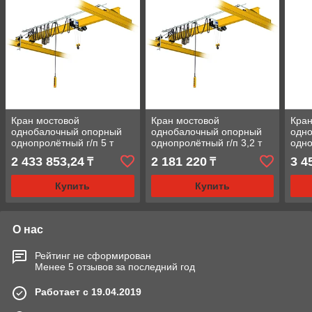
Кран мостовой
Кран мостовой
Кран
однобалочный опорный
однобалочный опорный
одн
однопролётный г/п 5 т
однопролётный г/п 3,2 т
одно
пролет 10,5 м
пролет 10,5 м
прол
2 433 853,24
2 181 220
3 4
₸
₸
Купить
Купить
О нас
Рейтинг не сформирован
Менее 5 отзывов за последний год
Работает с 19.04.2019