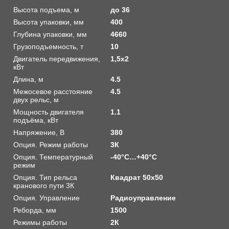
Высота подъема, м
до 36
Высота упаковки, мм
400
Глубина упаковки, мм
4660
Грузоподъемность, т
10
Двигатель передвижения,
1,5х2
кВт
Длина, м
4.5
Межосевое расстояние
4.5
двух рельс, м
Мощность двигателя
1.1
подъёма, кВт
Напряжение, В
380
Опция. Режим работы
3К
Опция. Температурный
-40°C…+40°C
режим
Опция. Тип рельса
Квадрат 50х50
кранового пути 3К
Опция. Управление
Радиоуправление
Реборда, мм
1500
Режимы работы
2К