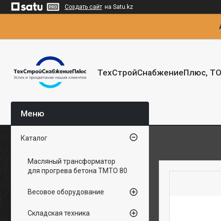
Создать сайт
на Satu.kz
ТехСтройСнабжениеПлюс, Т
Каталог
Масляный трансформатор
для прогрева бетона ТМТО 80
Весовое оборудование
Складская техника