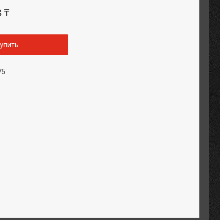
8 ₸
упить
75