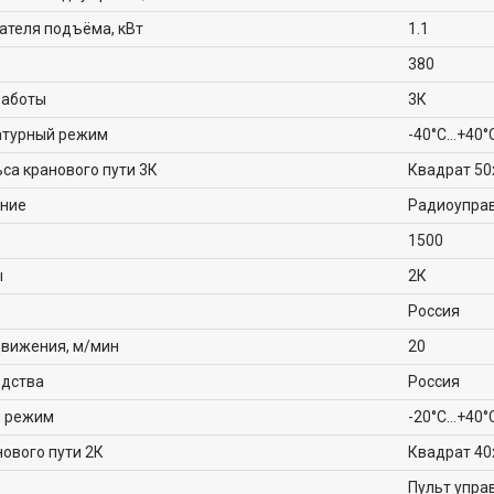
ателя подъёма, кВт
1.1
380
работы
3К
атурный режим
-40°C…+40°
ьса кранового пути 3К
Квадрат 50
ение
Радиоупра
1500
ы
2К
Россия
движения, м/мин
20
одства
Россия
й режим
-20°C…+40°
нового пути 2К
Квадрат 40
Пульт упра