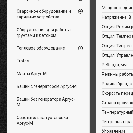
Мощность двиг
Сварочное оборудование и
зарядные устройства
Напряжение, В
Опция. Режим 
Оборудование для работы с
грунтами и бетоном
Опция. Темпер
Опция. Тип рел
Тепловое оборудование
Опция. Управл
Trotec
Реборда, мм
Мачты Аргус М
Режимы работ
Родина бренда
Башни с генератором Аргус-М
Скорость пере
Башни без генератора Аргус-
Страна произв
М
Температурны
Осветительная установка
Тип рельса кра
Аргус-М
Управление