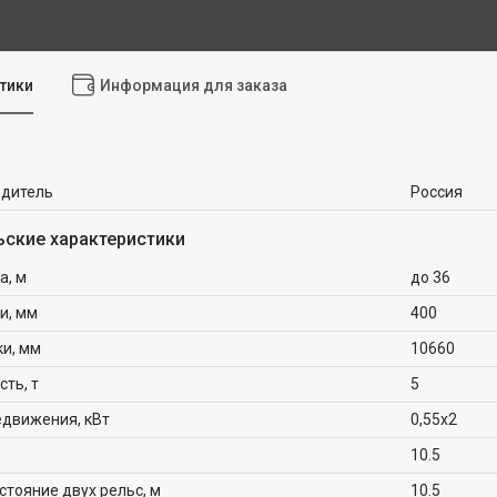
тики
Информация для заказа
одитель
Россия
ьские характеристики
а, м
до 36
и, мм
400
ки, мм
10660
ть, т
5
едвижения, кВт
0,55х2
10.5
тояние двух рельс, м
10.5