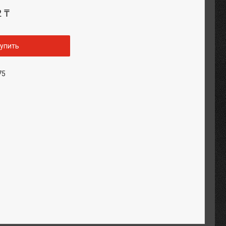
2 ₸
упить
75