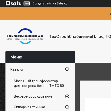
Создать сайт
на Satu.kz
ТехСтройСнабжениеПлюс, Т
Каталог
Масляный трансформатор
для прогрева бетона ТМТО 80
Весовое оборудование
Складская техника