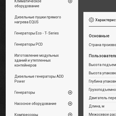
Климатическое
оборудование
Дизельные пушки прямого
Характерис
нагрева EQUS
Генераторы Eco - T- Series
Основные
Генераторы PCD
Страна произв
Изготовление модульных
Пользовател
зданий и утепленных
Высота подъем
контейнеров
Высота упаковк
Дизельные генераторы ADD
Power
Глубина упаков
Грузоподъемнос
Генераторы
Двигатель пер
Насосное оборудование
Длина, м
Межосевое расс
Компрессоры