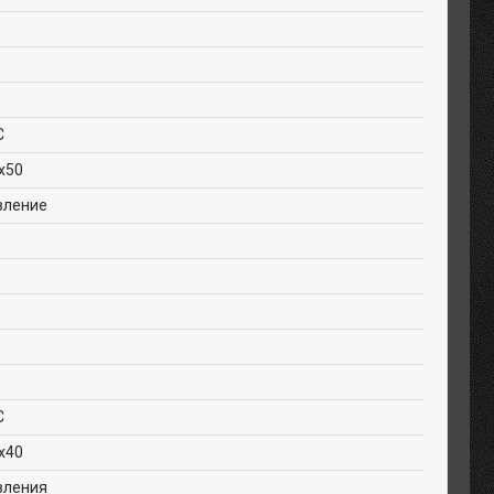
C
х50
вление
C
х40
вления