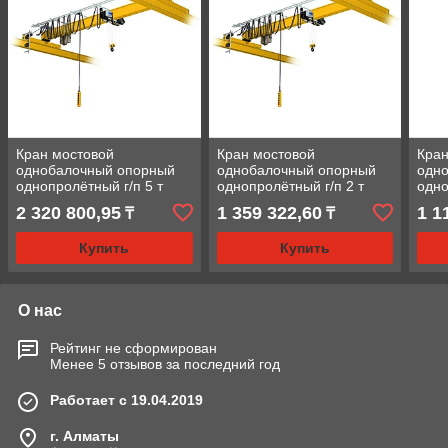
Кран мостовой
Кран мостовой
Кран
однобалочный опорный
однобалочный опорный
одн
однопролётный г/п 5 т
однопролётный г/п 2 т
одно
пролет 9,0 м
пролет 6,0 м
прол
2 320 800,95
1 359 322,60
1 1
₸
₸
Купить
Купить
О нас
Рейтинг не сформирован
Менее 5 отзывов за последний год
Работает с 19.04.2019
г. Алматы