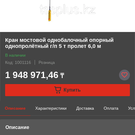
Кран мостовой однобалочный опорный
однопролётный г/п 5 т пролет 6,0 м
В наличии
Код: 1001116
Розница
1 948 971,46
₸
Купить
Описание
Характеристики
Доставка
Оплата
Усл
Описание