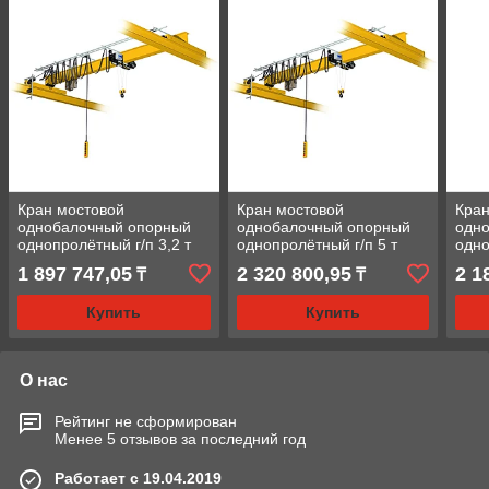
Кран мостовой
Кран мостовой
Кран
однобалочный опорный
однобалочный опорный
одн
однопролётный г/п 3,2 т
однопролётный г/п 5 т
одно
пролет 7,5 м
пролет 9,0 м
прол
1 897 747,05
2 320 800,95
2 1
₸
₸
Купить
Купить
О нас
Рейтинг не сформирован
Менее 5 отзывов за последний год
Работает с 19.04.2019