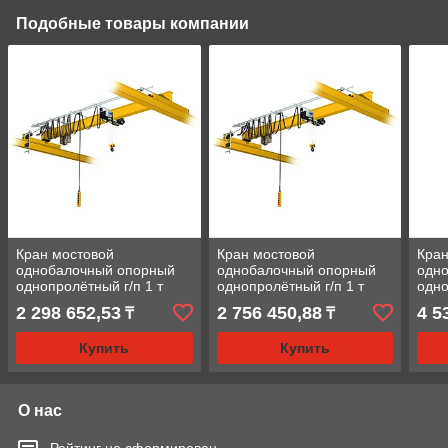
Подобные товары компании
Кран мостовой
Кран мостовой
Кран
однобалочный опорный
однобалочный опорный
одн
однопролётный г/п 1 т
однопролётный г/п 1 т
одно
пролет 13,5 м
пролет 16,5 м
прол
2 298 652,53
2 756 450,88
4 5
₸
₸
Купить
Купить
О нас