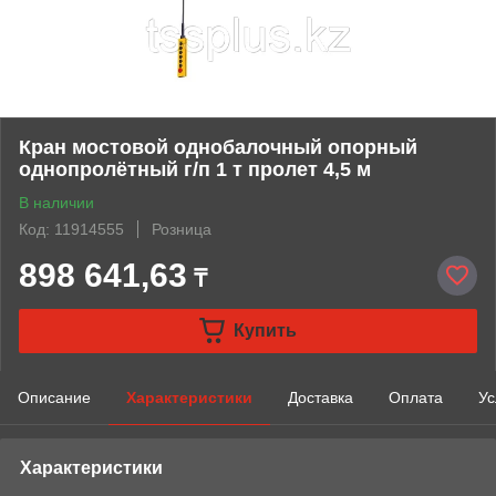
Кран мостовой однобалочный опорный
однопролётный г/п 1 т пролет 4,5 м
В наличии
Код: 11914555
Розница
898 641,63
₸
Купить
Описание
Характеристики
Доставка
Оплата
Ус
Характеристики