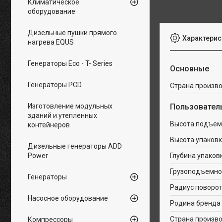
Климатическое
оборудование
Дизельные пушки прямого
Характерис
нагрева EQUS
Генераторы Eco - T- Series
Основные
Генераторы PCD
Страна произв
Изготовление модульных
Пользовател
зданий и утепленных
Высота подъем
контейнеров
Высота упаковк
Дизельные генераторы ADD
Power
Глубина упаков
Грузоподъемнос
Генераторы
Радиус поворот
Насосное оборудование
Родина бренда
Страна произв
Компрессоры