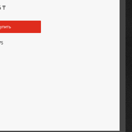
6 ₸
упить
75