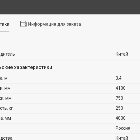
тики
Информация для заказа
одитель
Китай
ьские характеристики
а, м
3.4
и, мм
4100
ки, мм
750
ть, кг
250
а, мм
4000
Россия
одства
Китай