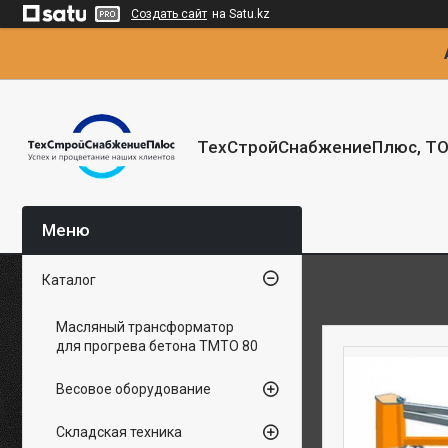
Создать сайт
на Satu.kz
ТехСтройСнабжениеПлюс, Т
Каталог
Масляный трансформатор
для прогрева бетона ТМТО 80
Весовое оборудование
Складская техника