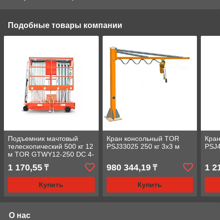
Подобные товары компании
Подъемник мачтовый
Кран консольный TOR
Кра
телескопический 500 кг 12
PSJ33025 250 кг 3x3 м
PSJ4
м TOR GTWY12-250 DC 4-
мачтовый (автономный)
1 170,55
980 344,19
1 2
₸
₸
(N)
Купить
Купить
О нас