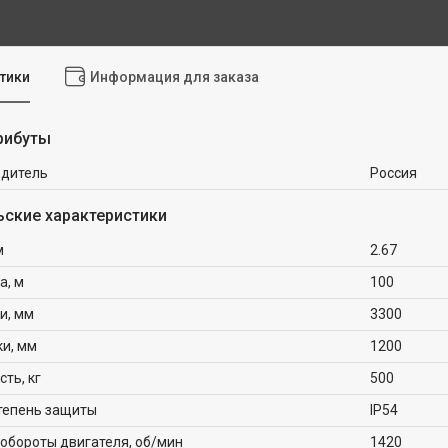
тики
Информация для заказа
рибуты
одитель
Россия
ьские характеристики
м
2.67
а, м
100
и, мм
3300
ки, мм
1200
ть, кг
500
тепень защиты
IP54
обороты двигателя, об/мин
1420