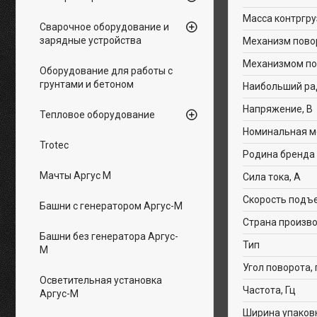
Масса контргруз
Сварочное оборудование и
зарядные устройства
Механизм пово
Механизмом п
Оборудование для работы с
грунтами и бетоном
Наибольший рад
Напряжение, В
Тепловое оборудование
Номинальная м
Trotec
Родина бренда
Мачты Аргус М
Сила тока, А
Скорость подъе
Башни с генератором Аргус-М
Страна произв
Башни без генератора Аргус-
Тип
М
Угол поворота, 
Осветительная установка
Частота, Гц
Аргус-М
Ширина упаков