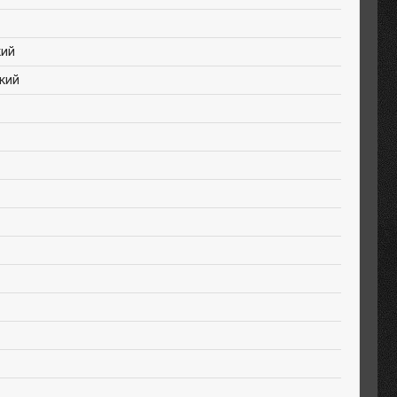
кий
кий