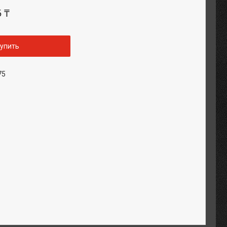
5 ₸
упить
75