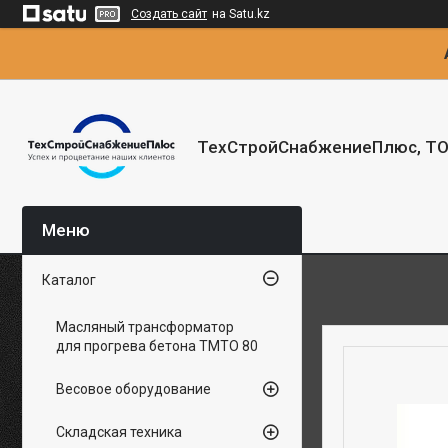
Создать сайт
на Satu.kz
ТехСтройСнабжениеПлюс, Т
Каталог
Масляный трансформатор
для прогрева бетона ТМТО 80
Весовое оборудование
Складская техника