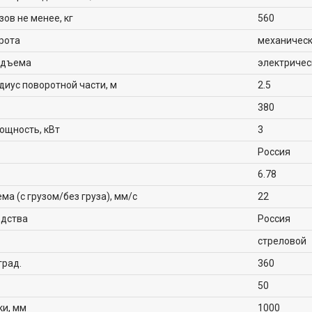
ов не менее, кг
560
рота
механичес
одъема
электричес
иус поворотной части, м
2.5
380
ощность, кВт
3
Россия
6.78
ма (с грузом/без груза), мм/с
22
одства
Россия
стреловой
град.
360
50
ки, мм
1000