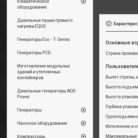
Климатическое
оборудование
Дизельные пушки прямого
Характерис
нагрева EQUS
Генераторы Eco - T- Series
Основные ат
Генераторы PCD
Страна произв
Изготовление модульных
Пользовател
зданий и утепленных
Вылет стрелы, 
контейнеров
Высота подъем
Дизельные генераторы ADD
Power
Высота упаковк
Глубина упаков
Генераторы
Грузоподъемнос
Насосное оборудование
Исполнение и с
Максимальные 
Компрессоры