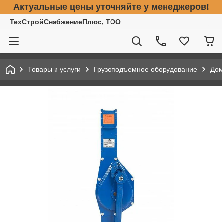
Актуальные цены уточняйте у менеджеров!
ТехСтройСнабжениеПлюс, ТОО
Товары и услуги
Грузоподъемное оборудование
До