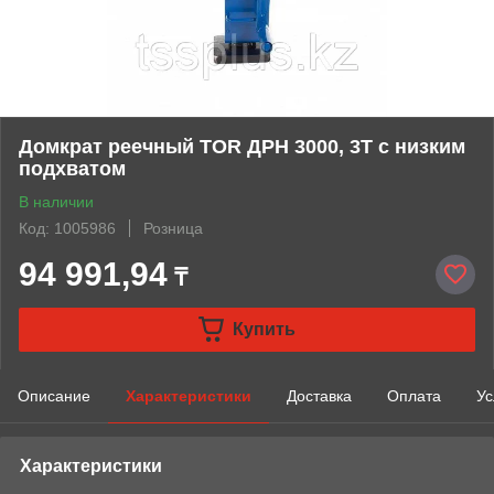
Домкрат реечный TOR ДРН 3000, 3Т с низким
подхватом
В наличии
Код: 1005986
Розница
94 991,94
₸
Купить
Описание
Характеристики
Доставка
Оплата
Ус
Характеристики