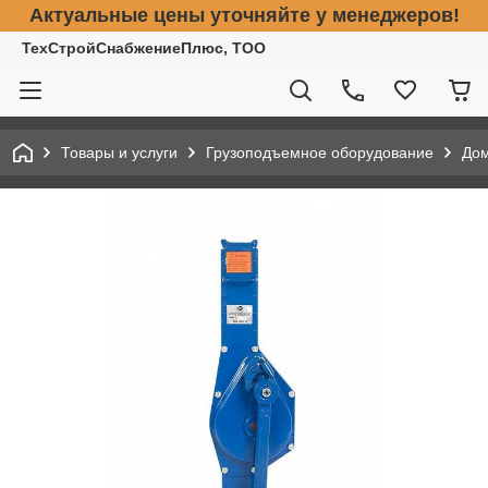
Актуальные цены уточняйте у менеджеров!
ТехСтройСнабжениеПлюс, ТОО
Товары и услуги
Грузоподъемное оборудование
До