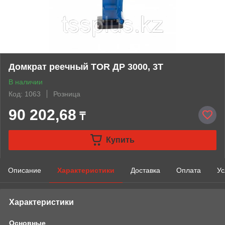
Домкрат реечный TOR ДР 3000, 3Т
В наличии
Код: 1063
Розница
90 202,68
₸
Купить
Описание
Характеристики
Доставка
Оплата
Ус
Характеристики
Основные