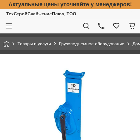
Актуальные цены уточняйте у менеджеров!
ТехСтройСнабжениеПлюс, ТОО
Товары и услуги
Грузоподъемное оборудование
До