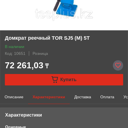
Домкрат реечный TOR SJ5 (M) 5Т
В наличии
Код: 10651
Розница
72 261,03
₸
Купить
Описание
Характеристики
Доставка
Оплата
Ус
Характеристики
Основные