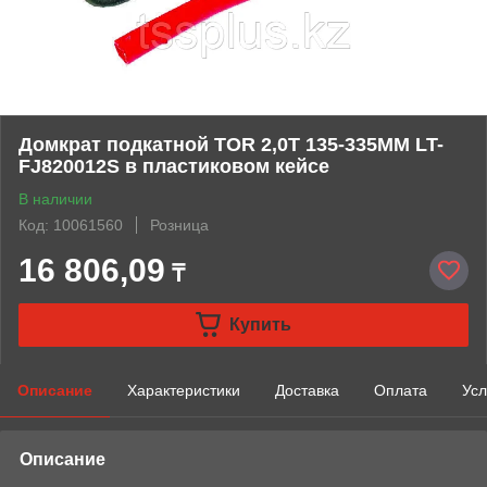
Домкрат подкатной TOR 2,0Т 135-335MM LT-
FJ820012S в пластиковом кейсе
В наличии
Код: 10061560
Розница
16 806,09
₸
Купить
Описание
Характеристики
Доставка
Оплата
Усл
Описание