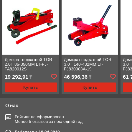
Домкрат подкатной TOR
Домкрат подкатной TOR
Домк
2,0Т 85-350MM LT-FJ-
3,0Т 140-432MM LT-
3,0Т
TA820012S
FJ830003A-19
FJ8
19 292,91
46 596,36
61 
₸
₸
Купить
Купить
О нас
Рейтинг не сформирован
Менее 5 отзывов за последний год