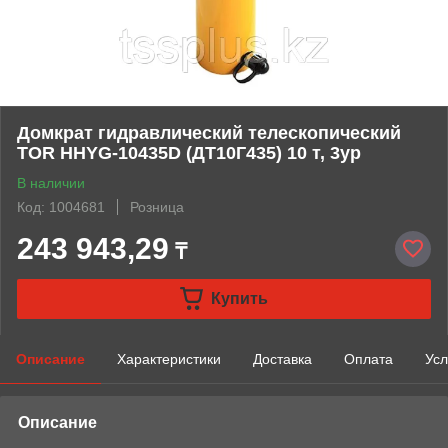
Домкрат гидравлический телескопический
TOR HHYG-10435D (ДТ10Г435) 10 т, 3ур
В наличии
Код: 1004681
Розница
243 943,29
₸
Купить
Описание
Характеристики
Доставка
Оплата
Усл
Описание