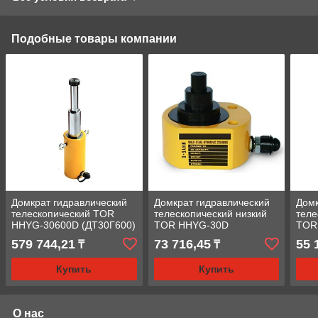
Подобные товары компании
Домкрат гидравлический
Домкрат гидравлический
Домк
телескопический TOR
телескопический низкий
теле
HHYG-30600D (ДТ30Г600)
TOR HHYG-30D
TOR
30 т, 3ур
(ДТ30Г54) 30 т, 3ур
(ДТ2
579 744,21
73 716,45
55 
₸
₸
Купить
Купить
О нас