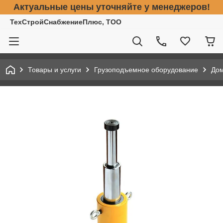
Актуальные цены уточняйте у менеджеров!
ТехСтройСнабжениеПлюс, ТОО
Товары и услуги
Грузоподъемное оборудование
До